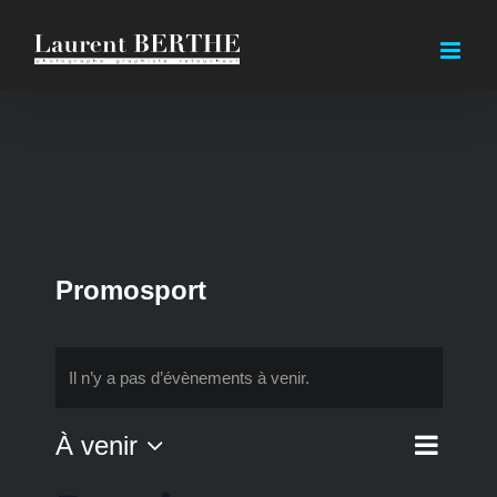
Passer
au
contenu
Promosport
Il n’y a pas d’évènements à venir.
Navi
À venir
Liste
Nav
de
Sélectionnez