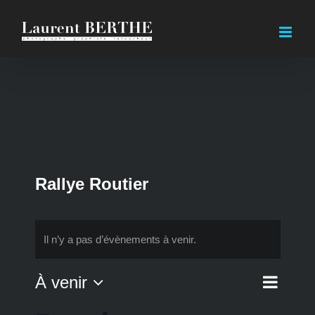
Passer
au
contenu
Rallye Routier
Il n’y a pas d’évènements à venir.
Navi
À venir
Liste
Nav
de
Sélectionnez