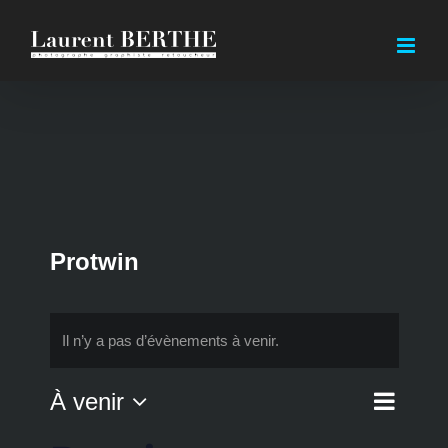
Passer
au
contenu
Protwin
Il n’y a pas d’évènements à venir.
Navi
À venir
Liste
Nav
de
Sélectionnez