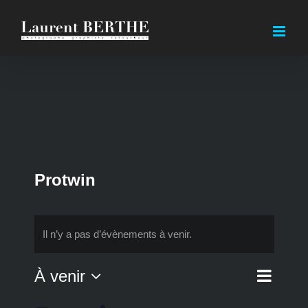
Passer
au
contenu
Protwin
Il n’y a pas d’évènements à venir.
Navi
À venir
Liste
Nav
de
Sélectionnez